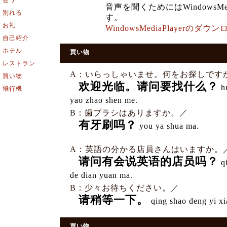
会う
音声を聞くためにはWindowsMe
別れる
す。
お礼
WindowsMediaPlayerの
自己紹介
ホテル
買い物
レストラン
A：いらっしゃいませ。何をお探しです
買い物
欢迎光临。请问要找什么？
hu
飛行機
yao zhao shen me.
B：歯ブラシはありますか。／
有牙刷吗？
you ya shua ma.
A：英語の分かる店員さんはいますか。
请问有会说英语的店员吗？
qi
de dian yuan ma.
B：少々お待ちください。／
请稍等一下。
qing shao deng yi xi
買い物