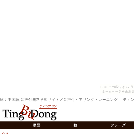
[PR] この広告は3
ホームページを更新後
聴く中国語,音声付無料学習サイト／音声付ヒアリングトレーニング ティ
単語
数
フレーズ