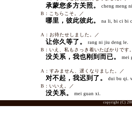
承蒙您多方关照。
cheng meng ni
B：こちらこそ。／
哪里，彼此彼此。
na li, bi ci bi c
A：お待たせしました。／
让你久等了。
rang ni jiu deng le.
B：いえ、私もさっき着いたばかりです
没关系，我也刚到而已。
mei g
A：すみません、遅くなりました。／
对不起，我迟到了。
dui bu qi. 
B：いいえ。／
没关系。
mei guan xi.
copyright (C) 20