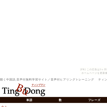
[PR] この広告は3
ホームページを更新後
聴く中国語,音声付無料学習サイト／音声付ヒアリングトレーニング ティ
単語
数
フレーズ