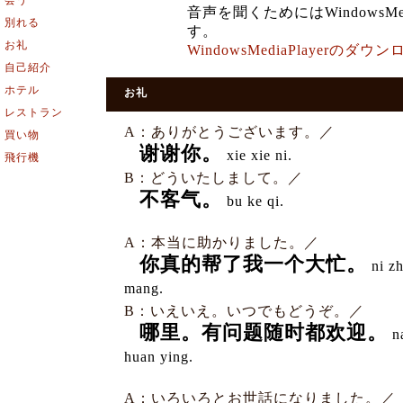
会う
音声を聞くためにはWindowsMe
別れる
す。
お礼
WindowsMediaPlayerの
自己紹介
ホテル
お礼
レストラン
A：ありがとうございます。／
買い物
谢谢你。
xie xie ni.
飛行機
B：どういたしまして。／
不客气。
bu ke qi.
A：本当に助かりました。／
你真的帮了我一个大忙。
ni zh
mang.
B：いえいえ。いつでもどうぞ。／
哪里。有问题随时都欢迎。
na
huan ying.
A：いろいろとお世話になりました。／