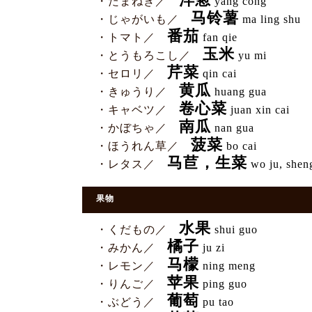
洋葱
・たまねぎ／
yang cong
马铃薯
・じゃがいも／
ma ling shu
番茄
・トマト／
fan qie
玉米
・とうもろこし／
yu mi
芹菜
・セロリ／
qin cai
黄瓜
・きゅうり／
huang gua
卷心菜
・キャベツ／
juan xin cai
南瓜
・かぼちゃ／
nan gua
菠菜
・ほうれん草／
bo cai
马苣，生菜
・レタス／
wo ju, sheng
果物
水果
・くだもの／
shui guo
橘子
・みかん／
ju zi
马檬
・レモン／
ning meng
苹果
・りんご／
ping guo
葡萄
・ぶどう／
pu tao