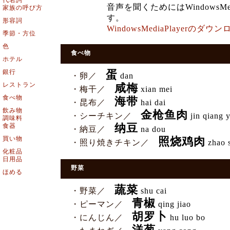
代名詞
音声を聞くためにはWindowsMe
家族の呼び方
す。
形容詞
WindowsMediaPlayerの
季節・方位
色
食べ物
ホテル
銀行
蛋
・卵／
dan
レストラン
咸梅
・梅干／
xian mei
食べ物
海带
・昆布／
hai dai
飲み物
金枪鱼肉
・シーチキン／
jin qiang 
調味料
食器
纳豆
・納豆／
na dou
買い物
照烧鸡肉
・照り焼きチキン／
zhao s
化粧品
日用品
野菜
ほめる
蔬菜
・野菜／
shu cai
青椒
・ピーマン／
qing jiao
胡罗卜
・にんじん／
hu luo bo