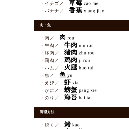
草莓
・イチゴ／
cao mei
香蕉
・バナナ／
xiang jiao
肉・魚
肉
・肉／
rou
牛肉
・牛肉／
niu rou
猪肉
・豚肉／
zhu rou
鸡肉
・鶏肉／
ji rou
火腿
・ハム／
huo tui
鱼
・魚／
yu
虾
・えび／
xia
螃蟹
・かに／
pang xie
海苔
・のり／
hai tai
調理方法
烤
・焼く／
kao