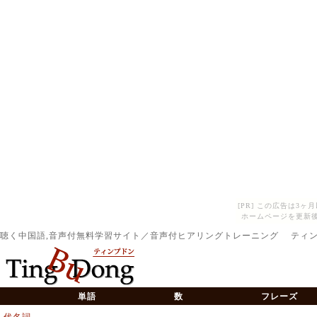
[PR] この広告は3
ホームページを更新後
聴く中国語,音声付無料学習サイト／音声付ヒアリングトレーニング ティ
単語
数
フレーズ