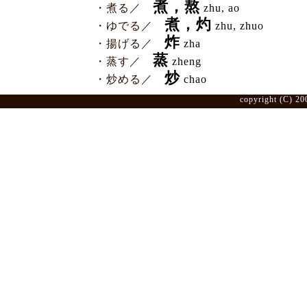
煮，熬
・煮る／
zhu, ao
煮，灼
・ゆでる／
zhu, zhuo
炸
・揚げる／
zha
蒸
・蒸す／
zheng
炒
・炒める／
chao
copyright (C) 20