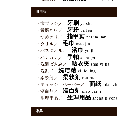
日用品
牙刷
・歯ブラシ／
ya shua
牙粉
・歯磨き粉／
ya fen
指甲剪
・つめきり／
zhi jia jian
毛巾
・タオル／
mao jin
浴巾
・バスタオル／
yu jin
手帕
・ハンカチ／
shou pa
晒衣夹
・洗濯ばさみ／
shai yi jia
洗洁精
・洗剤／
xi jie jing
柔软剂
・柔軟剤／
rou ruan ji
面纸
・ティッシュペーパー／
mian zh
漂白剂
・漂白剤／
piao bai ji
生理用品
・生理用品／
sheng li yon
家具