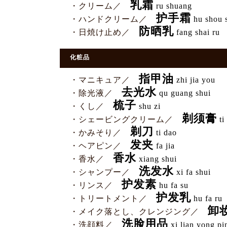
乳霜
・クリーム／
ru shuang
护手霜
・ハンドクリーム／
hu shou 
防晒乳
・日焼け止め／
fang shai ru
化粧品
指甲油
・マニキュア／
zhi jia you
去光水
・除光液／
qu guang shui
梳子
・くし／
shu zi
剃须膏
・シェービングクリーム／
ti
剃刀
・かみそり／
ti dao
发夹
・ヘアピン／
fa jia
香水
・香水／
xiang shui
洗发水
・シャンプー／
xi fa shui
护发素
・リンス／
hu fa su
护发乳
・トリートメント／
hu fa ru
卸
・メイク落とし、クレンジング／
洗脸用品
・洗顔料／
xi lian yong pi