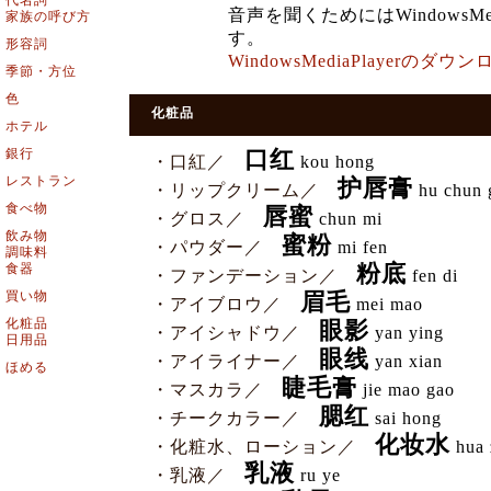
代名詞
音声を聞くためにはWindowsMe
家族の呼び方
す。
形容詞
WindowsMediaPlayerの
季節・方位
色
化粧品
ホテル
銀行
口红
・口紅／
kou hong
レストラン
护唇膏
・リップクリーム／
hu chun 
食べ物
唇蜜
・グロス／
chun mi
飲み物
蜜粉
・パウダー／
mi fen
調味料
食器
粉底
・ファンデーション／
fen di
買い物
眉毛
・アイブロウ／
mei mao
化粧品
眼影
・アイシャドウ／
yan ying
日用品
眼线
・アイライナー／
yan xian
ほめる
睫毛膏
・マスカラ／
jie mao gao
腮红
・チークカラー／
sai hong
化妆水
・化粧水、ローション／
hua 
乳液
・乳液／
ru ye