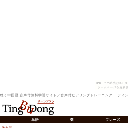
[PR] この広告は3
ホームページを更新後
聴く中国語,音声付無料学習サイト／音声付ヒアリングトレーニング ティ
単語
数
フレーズ