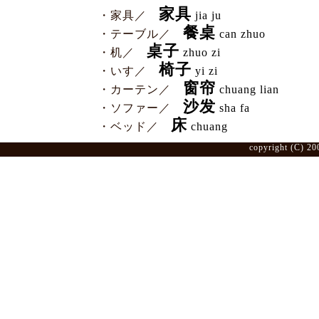
家具
・家具／
jia ju
餐桌
・テーブル／
can zhuo
桌子
・机／
zhuo zi
椅子
・いす／
yi zi
窗帘
・カーテン／
chuang lian
沙发
・ソファー／
sha fa
床
・ベッド／
chuang
copyright (C) 20