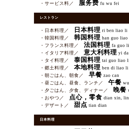
服务费
・サービス料／
fu wu fei
レストラン
日本料理
・日本料理／
ri ben liao li
韩国料理
・韓国料理／
han guo liao 
法国料理
・フランス料理／
fa guo li
意大利料理
・イタリア料理／
yi da 
泰国料理
・タイ料理／
tai guo liao l
本地料理
・郷土料理／
ben di liao li
早餐
・朝ごはん、朝食／
zao can
午餐
・昼ごはん、昼食、ランチ／
wu
晚餐
・夕ごはん、夕食、ディナー／
点心，零食
・おやつ／
dian xin, lin
甜点
・デザート／
tian dian
日本料理