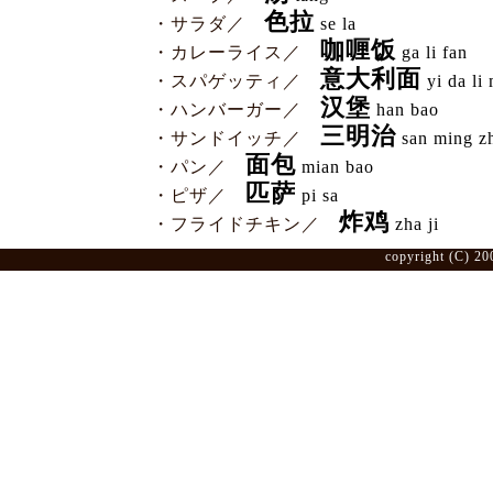
色拉
・サラダ／
se la
咖喱饭
・カレーライス／
ga li fan
意大利面
・スパゲッティ／
yi da li
汉堡
・ハンバーガー／
han bao
三明治
・サンドイッチ／
san ming z
面包
・パン／
mian bao
匹萨
・ピザ／
pi sa
炸鸡
・フライドチキン／
zha ji
copyright (C) 20