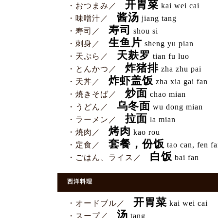
开胃菜
・おつまみ／
kai wei cai
酱汤
・味噌汁／
jiang tang
寿司
・寿司／
shou si
生鱼片
・刺身／
sheng yu pian
天麸罗
・天ぷら／
tian fu luo
炸猪排
・とんかつ／
zha zhu pai
炸虾盖饭
・天丼／
zha xia gai fan
炒面
・焼きそば／
chao mian
乌冬面
・うどん／
wu dong mian
拉面
・ラーメン／
la mian
烤肉
・焼肉／
kao rou
套餐，份饭
・定食／
tao can, fen f
白饭
・ごはん、ライス／
bai fan
西洋料理
开胃菜
・オードブル／
kai wei cai
汤
・スープ／
tang