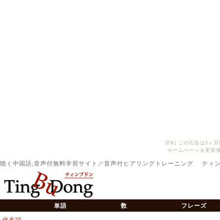
[PR] この広告は3
ホームページを更新後
聴く中国語,音声付無料学習サイト／音声付ヒアリングトレーニング ティ
単語
数
フレーズ