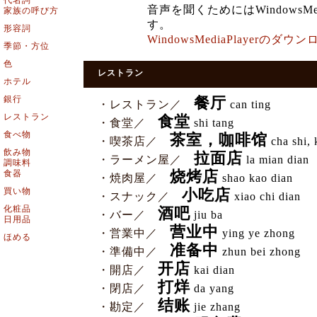
代名詞
音声を聞くためにはWindowsMe
家族の呼び方
す。
形容詞
WindowsMediaPlayerの
季節・方位
色
レストラン
ホテル
銀行
餐厅
・レストラン／
can ting
レストラン
食堂
・食堂／
shi tang
食べ物
茶室，咖啡馆
・喫茶店／
cha shi, 
飲み物
拉面店
・ラーメン屋／
la mian dian
調味料
食器
烧烤店
・焼肉屋／
shao kao dian
買い物
小吃店
・スナック／
xiao chi dian
化粧品
酒吧
・バー／
jiu ba
日用品
营业中
・営業中／
ying ye zhong
ほめる
准备中
・準備中／
zhun bei zhong
开店
・開店／
kai dian
打烊
・閉店／
da yang
结账
・勘定／
jie zhang