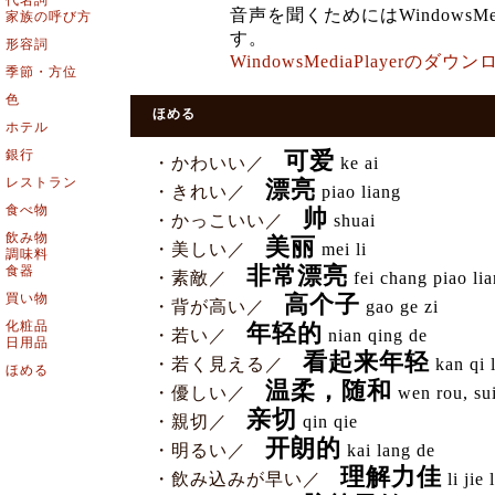
代名詞
音声を聞くためにはWindowsMe
家族の呼び方
す。
形容詞
WindowsMediaPlayerの
季節・方位
色
ほめる
ホテル
銀行
可爱
・かわいい／
ke ai
レストラン
漂亮
・きれい／
piao liang
食べ物
帅
・かっこいい／
shuai
飲み物
美丽
・美しい／
mei li
調味料
食器
非常漂亮
・素敵／
fei chang piao li
買い物
高个子
・背が高い／
gao ge zi
化粧品
年轻的
・若い／
nian qing de
日用品
看起来年轻
・若く見える／
kan qi l
ほめる
温柔，随和
・優しい／
wen rou, su
亲切
・親切／
qin qie
开朗的
・明るい／
kai lang de
理解力佳
・飲み込みが早い／
li jie l