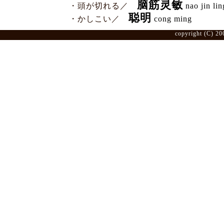
脑筋灵敏
・頭が切れる／
nao jin li
聪明
・かしこい／
cong ming
copyright (C) 20