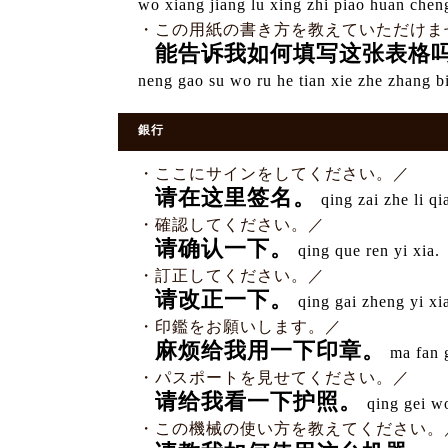
wo xiang jiang lu xing zhi piao huan cheng
・この用紙の書き方を教えていただけま
能告诉我如何填写这张表格
neng gao su wo ru he tian xie zhe zhang b
銀行
・ここにサインをしてください。／
请在这里签名。
qing zai zhe li qi
・確認してください。／
请确认一下。
qing que ren yi xia.
・訂正してください。／
请改正一下。
qing gai zheng yi xi
・印鑑をお願いします。／
麻烦给我用一下印章。
ma fan g
・パスポートを見せてください。／
请给我看一下护照。
qing gei wo
・この機械の使い方を教えてください。