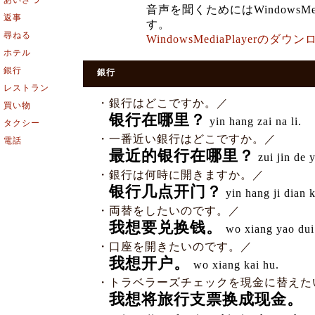
あいさつ
音声を聞くためにはWindowsMe
返事
す。
尋ねる
WindowsMediaPlayerの
ホテル
銀行
銀行
レストラン
・銀行はどこですか。／
買い物
银行在哪里？
yin hang zai na li.
タクシー
・一番近い銀行はどこですか。／
電話
最近的银行在哪里？
zui jin de y
・銀行は何時に開きますか。／
银行几点开门？
yin hang ji dian 
・両替をしたいのです。／
我想要兑换钱。
wo xiang yao dui
・口座を開きたいのです。／
我想开户。
wo xiang kai hu.
・トラベラーズチェックを現金に替えた
我想将旅行支票换成现金。