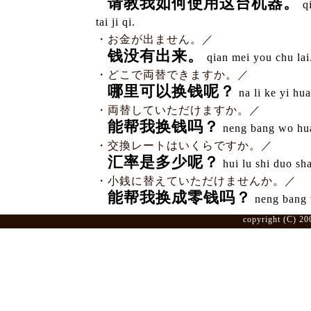
请教我如何使用这台机器。
qi
tai ji qi.
・お金が出ません。／
钱没有出来。
qian mei you chu lai
・どこで両替できますか。／
哪里可以换钱呢？
na li ke yi hua
・両替していただけますか。／
能帮我换钱吗？
neng bang wo hua
・交換レートはいくらですか。／
汇率是多少呢？
hui lu shi duo sh
・小銭に替えていただけませんか。／
能帮我换成零钱吗？
neng bang 
copyright (C) 20