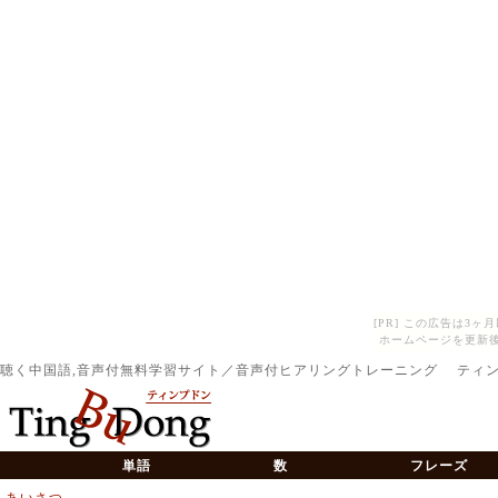
[PR] この広告は3
ホームページを更新後
聴く中国語,音声付無料学習サイト／音声付ヒアリングトレーニング ティ
単語
数
フレーズ