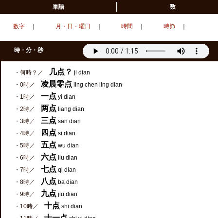
単語
数
数字
｜
月・日・曜日
｜
時間
｜
時節
｜
時・分・秒
几点？
・何時？／
ji dian
凌晨零点
・0時／
ling chen ling dian
一点
・1時／
yi dian
两点
・2時／
liang dian
三点
・3時／
san dian
四点
・4時／
si dian
五点
・5時／
wu dian
六点
・6時／
liu dian
七点
・7時／
qi dian
八点
・8時／
ba dian
九点
・9時／
jiu dian
十点
・10時／
shi dian
十一点