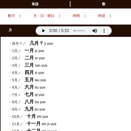
単語
数
数字
｜
月・日・曜日
｜
時間
｜
時節
｜
月
几月？
・何月？／
ji yue
一月
・1月／
yi yue
二月
・2月／
er yue
三月
・3月／
san yue
四月
・4月／
si yue
五月
・5月／
wu yue
六月
・6月／
liu yue
七月
・7月／
qi yue
八月
・8月／
ba yue
九月
・9月／
jiu yue
十月
・10月／
shi yue
十一月
・11月／
shi yi yue
十二月