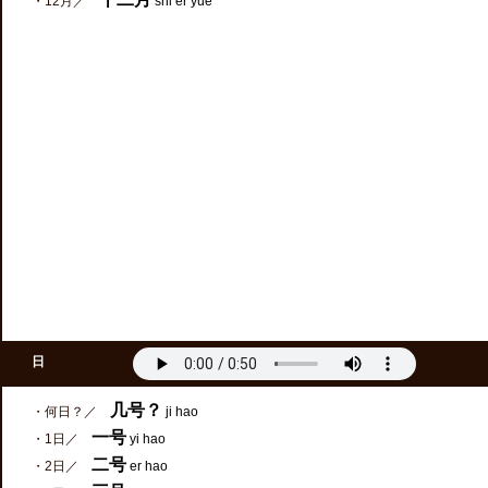
・12月／
shi er yue
日
几号？
・何日？／
ji hao
一号
・1日／
yi hao
二号
・2日／
er hao