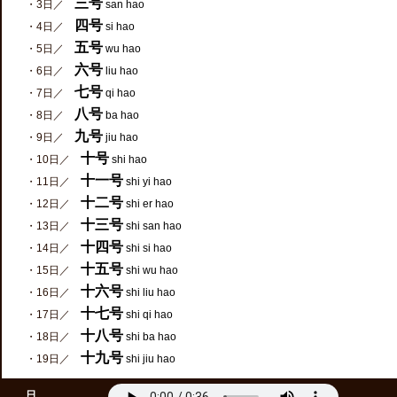
三号
・3日／
san hao
四号
・4日／
si hao
五号
・5日／
wu hao
六号
・6日／
liu hao
七号
・7日／
qi hao
八号
・8日／
ba hao
九号
・9日／
jiu hao
十号
・10日／
shi hao
十一号
・11日／
shi yi hao
十二号
・12日／
shi er hao
十三号
・13日／
shi san hao
十四号
・14日／
shi si hao
十五号
・15日／
shi wu hao
十六号
・16日／
shi liu hao
十七号
・17日／
shi qi hao
十八号
・18日／
shi ba hao
十九号
・19日／
shi jiu hao
日