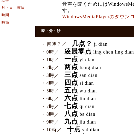
数字
音声を聞くためにはWindowsMe
月・日・曜日
す。
時間
WindowsMediaPlayerの
時節
時・分・秒
几点？
・何時？／
ji dian
凌晨零点
・0時／
ling chen ling dian
一点
・1時／
yi dian
两点
・2時／
liang dian
三点
・3時／
san dian
四点
・4時／
si dian
五点
・5時／
wu dian
六点
・6時／
liu dian
七点
・7時／
qi dian
八点
・8時／
ba dian
九点
・9時／
jiu dian
十点
・10時／
shi dian