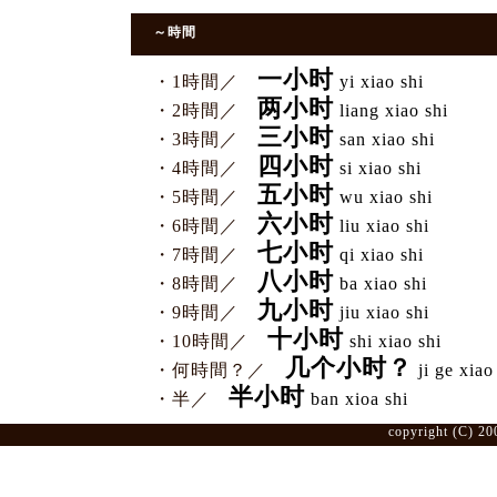
～時間
一小时
・1時間／
yi xiao shi
两小时
・2時間／
liang xiao shi
三小时
・3時間／
san xiao shi
四小时
・4時間／
si xiao shi
五小时
・5時間／
wu xiao shi
六小时
・6時間／
liu xiao shi
七小时
・7時間／
qi xiao shi
八小时
・8時間／
ba xiao shi
九小时
・9時間／
jiu xiao shi
十小时
・10時間／
shi xiao shi
几个小时？
・何時間？／
ji ge xiao
半小时
・半／
ban xioa shi
copyright (C) 20