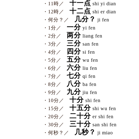
十一点
・11時／
shi yi dian
十二点
・12時／
shi er dian
几分？
・何分？／
ji fen
一分
・1分／
yi fen
两分
・2分／
liang fen
三分
・3分／
san fen
四分
・4分／
si fen
五分
・5分／
wu fen
六分
・6分／
liu fen
七分
・7分／
qi fen
八分
・8分／
ba fen
九分
・9分／
jiu fen
十分
・10分／
shi fen
十五分
・15分／
shi wu fen
二十分
・20分／
er shi fen
三十分
・30分／
san shi fen
几秒？
・何秒？／
ji miao