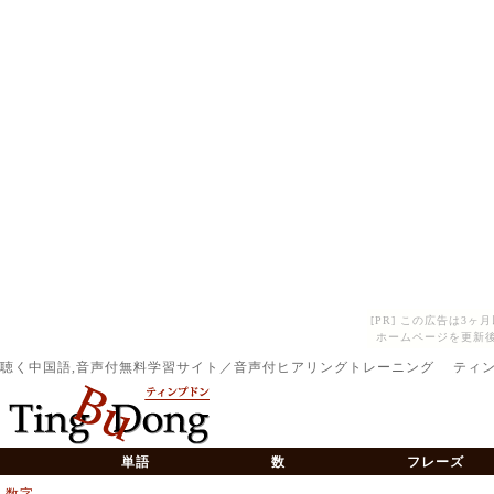
[PR] この広告は3
ホームページを更新後
聴く中国語,音声付無料学習サイト／音声付ヒアリングトレーニング ティ
単語
数
フレーズ